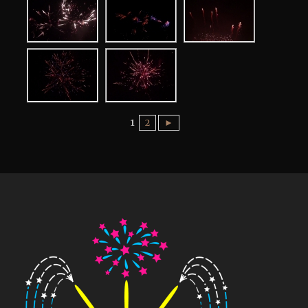
1
2
►