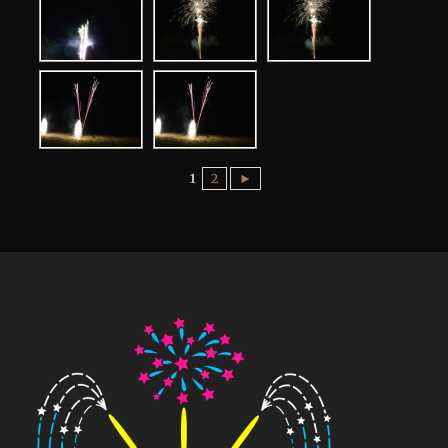
1
2
►